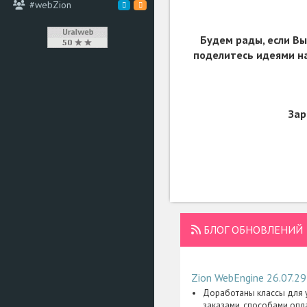
#webZion
Будем рады, если Вы
поделитесь идеями на
Зар
БЛОГ ОБНОВЛЕНИЙ
Zion WebEngine 26.07.29
Доработаны классы для у
заказами, способами опл