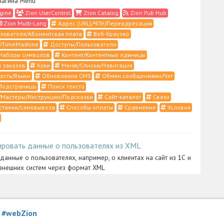
лагина Menu
gine
Zion UserControl
Zion Catalog
Zion Pub Hub
Zion Multi-Lang
Адрес (URL)/ЧПУ/Переадресация
зователя/Абонентская плата
Веб-браузер
/TimeMashine
Доступы/Пользователи
Наборы символов
Контент/Контентные единицы
 заказов
Куки
Меню/Списки/Навигация
ость/Языки
Обновления CMS
Обмен сообщениями/Чат
Подстраницы
Поиск текста
Мастеры/Инструкции/Подсказки
Сайт-каталог
Связи
ставки/самовывоза
Способы оплаты
Сравнение
Условия
ировать данные о пользователях из XML
 данные о пользователях, например, о клиентах на сайт из 1С и
внешних систем через формат XML
ntrol
Zion Import
XML/RSS/1С/YML
Импорт/Экспорт
истратора
я
#webZion
ить созданный сайт на Ваш хостинг или свой веб-