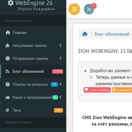
WebEngine 26
7
Портал Поддержки
Основное меню
Главная
Блог обновлений
Актуальные пакеты
ZION WEBENGINE 21.06
Устаревшие пакеты
Доработан элемен
Блог обновлений
1219
Теперь данные и 
административно
Ответы на вопросы
39
Zion Catalog
Админист
Идеи и предложения
6
Теги
102
CMS Zion WebEngine я
Смотрите также
за счёт рекламы,