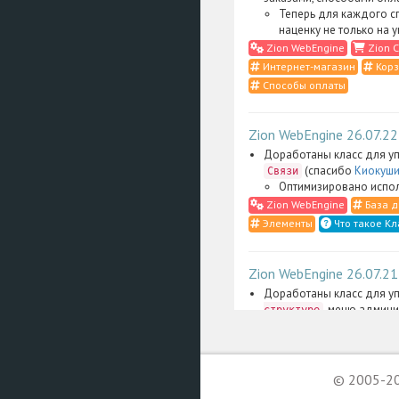
Теперь для каждого с
наценку не только на 
Zion WebEngine
Zion C
Интернет-магазин
Корз
Способы оплаты
Zion WebEngine 26.07.22
Доработаны класс для уп
(спасибо
Киокуши
Связи
Оптимизировано испол
Zion WebEngine
База д
Элементы
Что такое Кл
Zion WebEngine 26.07.21
Доработаны класс для уп
, меню админи
структуре
административные скрип
Сильно упрощена фильт
административном инт
одного надраздела:
© 2005-20
В том числе теперь