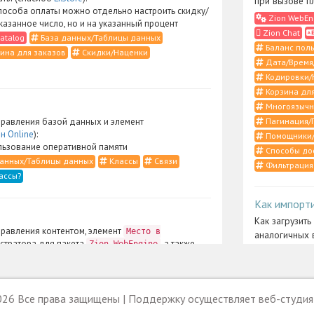
при вызове п
пособа оплаты можно отдельно настроить скидку/
Zion WebEn
указанное число, но и на указанный процент
Zion Chat
atalog
База данных/Таблицы данных
Баланс поль
ина для заказов
Скидки/Наценки
Дата/Время
Кодировки/
Корзина для
Многоязычн
Пагинация/
равления базой данных и элемент
н Online
):
Помощники/
ьзование оперативной памяти
Способы до
анных/Таблицы данных
Классы
Связи
Фильтрация
ассы?
Как импорт
Как загрузить
равления контентом, элемент
Место в
аналогичных 
стратора для пакета
, а также
Zion WebEngine
Zion UserCo
ты и CSS-определения (спасибо
Li:Store
):
Меню админ
рация контента в случаях, когда в
ерфейсе нужно отобразить подразделы только
26 Все права защищены | Поддержку осуществляет веб-студи
Как установ
 нет необходимости указывать тип надраздела