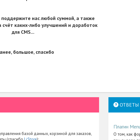
 поддержите нас любой суммой, а также
 счёт каких-либо улучшений и доработок
для CMS...
анее, большое, спасибо
ОТВЕТЫ 
Плагин Men
правления базой данных, корзиной для заказов,
О том, как фо
аты (спасибо
Li:Store
):