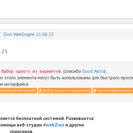
Zion WebEngine 21.06.23
.23
т
(спасибо
Good Авто
):
Выбор одного из вариантов
из этого элемента могут быть использованы для быстрого просм
м интерфейсе
ративный интерфейс
Выбор одного из вариантов
Контент/Контентные
вляется бесплатной системой. Развивается
 помощи веб-студии
#webZion
и других
спонсоров.