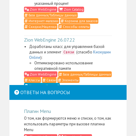
указанный процент
Zion WebEngine
Zion Catalog
База данных/Таблицы данных
Интернет-магазин
Корзина для заказов
Скидки/Наценки
Способы оплаты
Zion WebEngine 26.07.22
Доработаны класс для управления базой
данных и элемент
(спасибо
Киокушин
Связи
Online
):
Оптимизировано использование
оперативной памяти
Zion WebEngine
База данных/Таблицы данных
Классы
Связи
Элементы
Что такое Классы?
ОТВЕТЫ НА ВОПРОСЫ
Zion WebEngine 26.07.21
Доработаны класс для управления
Плагин Menu
контентом, элемент
,
Место в структуре
меню администратора для пакета
Zion
О том, как формируются меню и списки, о том, как
, а также административные
WebEngine
использовать параметры при вызове плагина
скрипты и CSS-определения (спасибо
Li:Store
):
Menu
Сильно упрощена фильтрация контента в