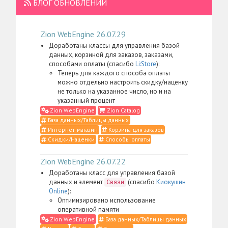
БЛОГ ОБНОВЛЕНИЙ
Zion WebEngine 26.07.29
Доработаны классы для управления базой
данных, корзиной для заказов, заказами,
способами оплаты (спасибо
Li:Store
):
Теперь для каждого способа оплаты
можно отдельно настроить скидку/наценку
не только на указанное число, но и на
указанный процент
Zion WebEngine
Zion Catalog
База данных/Таблицы данных
Интернет-магазин
Корзина для заказов
Скидки/Наценки
Способы оплаты
Zion WebEngine 26.07.22
Доработаны класс для управления базой
данных и элемент
(спасибо
Киокушин
Связи
Online
):
Оптимизировано использование
оперативной памяти
Zion WebEngine
База данных/Таблицы данных