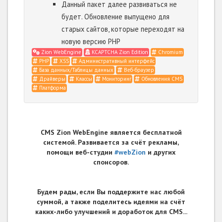
Данный пакет далее развиваться не
будет. Обновление выпущено для
старых сайтов, которые переходят на
новую версию PHP
Zion WebEngine
KCAPTCHA Zion Edition
Chromium
PHP
XSS
Административный интерфейс
База данных/Таблицы данных
Веб-браузер
Драйверы
Классы
Мониторинг
Обновления CMS
Платформа
CMS Zion WebEngine является бесплатной
системой. Развивается за счёт рекламы,
помощи веб-студии
#webZion
и других
спонсоров.
Будем рады, если Вы поддержите нас любой
суммой, а также поделитесь идеями на счёт
каких-либо улучшений и доработок для CMS...