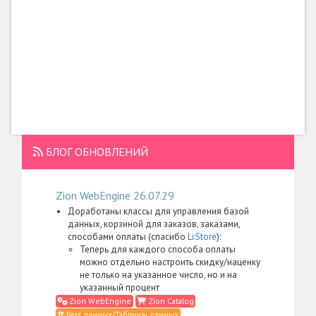
БЛОГ ОБНОВЛЕНИЙ
Zion WebEngine 26.07.29
Доработаны классы для управления базой
данных, корзиной для заказов, заказами,
способами оплаты (спасибо
Li:Store
):
Теперь для каждого способа оплаты
можно отдельно настроить скидку/наценку
не только на указанное число, но и на
указанный процент
Zion WebEngine
Zion Catalog
База данных/Таблицы данных