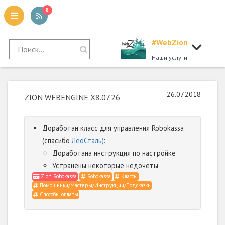
8
#WebZion
tion
Наши услуги
26.07.2018
ZION WEBENGINE X8.07.26
Доработан класс для управления Robokassa
(спасибо
ЛеоСталь)
:
Доработана инструкция по настройке
Устранены некоторые недочёты
Zion Robokassa
Robokassa
Классы
Помощники/Мастеры/Инструкции/Подсказки
Способы оплаты