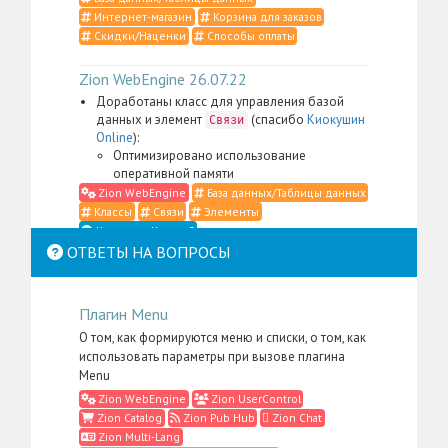
Интернет-магазин
Корзина для заказов
Скидки/Наценки
Способы оплаты
Zion WebEngine 26.07.22
Доработаны класс для управления базой
данных и элемент
(спасибо
Киокушин
Связи
Online
):
Оптимизировано использование
оперативной памяти
Zion WebEngine
База данных/Таблицы данных
Классы
Связи
Элементы
Что такое Классы?
ОТВЕТЫ НА ВОПРОСЫ
Zion WebEngine 26.07.21
Доработаны класс для управления
Плагин Menu
контентом, элемент
,
Место в структуре
меню администратора для пакета
Zion
О том, как формируются меню и списки, о том, как
, а также административные
WebEngine
использовать параметры при вызове плагина
скрипты и CSS-определения (спасибо
Li:Store
):
Menu
Сильно упрощена фильтрация контента в
Zion WebEngine
Zion UserControl
случаях, когда в административном
Zion Catalog
Zion Pub Hub
Zion Chat
интерфейсе нужно отобразить
Zion Multi-Lang
подразделы только одного надраздела: