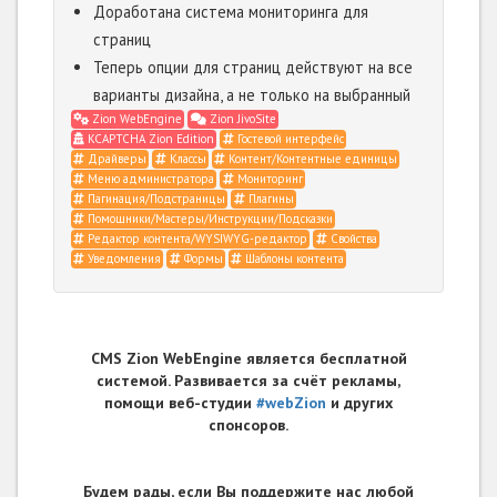
Доработана система мониторинга для
страниц
Теперь опции для страниц действуют на все
варианты дизайна, а не только на выбранный
Zion WebEngine
Zion JivoSite
KCAPTCHA Zion Edition
Гостевой интерфейс
Драйверы
Классы
Контент/Контентные единицы
Меню администратора
Мониторинг
Пагинация/Подстраницы
Плагины
Помощники/Мастеры/Инструкции/Подсказки
Редактор контента/WYSIWYG-редактор
Свойства
Уведомления
Формы
Шаблоны контента
CMS Zion WebEngine является бесплатной
системой. Развивается за счёт рекламы,
помощи веб-студии
#webZion
и других
спонсоров.
Будем рады, если Вы поддержите нас любой