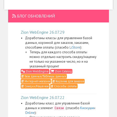
БЛОГ ОБНОВЛЕНИЙ
Zion WebEngine 26.07.29
Доработаны классы для управления базой
данных, корзиной для заказов, заказами,
способами оплаты (спасибо
Li:Store
):
Теперь для каждого способа оплаты
можно отдельно настроить скидку/наценку
не только на указанное число, но и на
указанный процент
Zion WebEngine
Zion Catalog
База данных/Таблицы данных
Интернет-магазин
Корзина для заказов
Скидки/Наценки
Способы оплаты
Zion WebEngine 26.07.22
Доработаны класс для управления базой
данных и элемент
(спасибо
Киокушин
Связи
Online
):