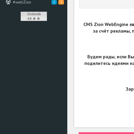
#webZion
CMS Zion WebEngine я
за счёт рекламы,
Будем рады, если Вы
поделитесь идеями на
Зар