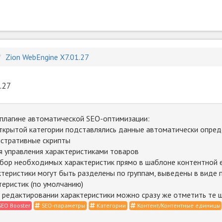
Zion WebEngine X7.01.27
.27
 плагине автоматической SEO-оптимизации:
ткрытой категории подставлялись данные автоматически опред
стративные скрипты
я управления характеристиками товаров
бор необходимых характеристик прямо в шаблоне контентной е
теристики могут быть разделены по группам, выведены в виде по
еристик (по умолчанию)
 редактировании характеристики можно сразу же отметить те 
SEO Booster
SEO-параметры
Категории
Контент/Контентные единицы