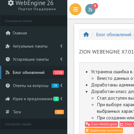
WebEngine 26
8
Портал Поддержки
Основное меню
Главная
Блог обновлений
Актуальные пакеты
ZION WEBENGINE X7.01
Устаревшие пакеты
Устранена ошибка в
Блог обновлений
1218
Вместо данных о
Доработаны админи
Ответы на вопросы
39
Доработан класс дл
Стал доступен вы
Идеи и предложения
6
При выборе харак
выбранных характ
Теги
102
При создании или
Смотрите также
Zion WebEngine
Zion 
Шаблоны контента