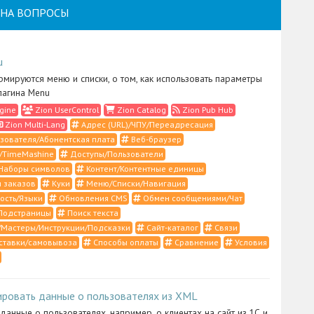
НА ВОПРОСЫ
u
рмируются меню и списки, о том, как использовать параметры
лагина Menu
gine
Zion UserControl
Zion Catalog
Zion Pub Hub
Zion Multi-Lang
Адрес (URL)/ЧПУ/Переадресация
зователя/Абонентская плата
Веб-браузер
/TimeMashine
Доступы/Пользователи
Наборы символов
Контент/Контентные единицы
 заказов
Куки
Меню/Списки/Навигация
ость/Языки
Обновления CMS
Обмен сообщениями/Чат
Подстраницы
Поиск текста
Мастеры/Инструкции/Подсказки
Сайт-каталог
Связи
ставки/самовывоза
Способы оплаты
Сравнение
Условия
ировать данные о пользователях из XML
 данные о пользователях, например, о клиентах на сайт из 1С и