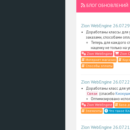
БЛОГ ОБНОВЛЕНИЙ
Zion WebEngine 26.07.29
Доработаны классы для у
заказами, способами опл
Теперь для каждого с
наценку не только на 
Zion WebEngine
Zion C
Интернет-магазин
Корз
Способы оплаты
Zion WebEngine 26.07.22
Доработаны класс для уп
(спасибо
Киокуши
Связи
Оптимизировано испол
Zion WebEngine
База д
Элементы
Что такое Кл
Zion WebEngine 26.07.21