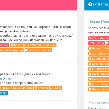
ОТВЕТЫ 
Плагин Men
правления базой данных, корзиной для заказов,
О том, как фо
аты (спасибо
Li:Store
):
при вызове п
пособа оплаты можно отдельно настроить скидку/
Zion WebEn
указанное число, но и на указанный процент
Zion Chat
atalog
База данных/Таблицы данных
Баланс поль
ина для заказов
Скидки/Наценки
Дата/Время
Кодировки/
Корзина для
Многоязычн
Пагинация/
равления базой данных и элемент
н Online
):
Помощники/
ьзование оперативной памяти
Способы до
анных/Таблицы данных
Классы
Связи
Фильтрация
ассы?
Как импорт
Как загрузить