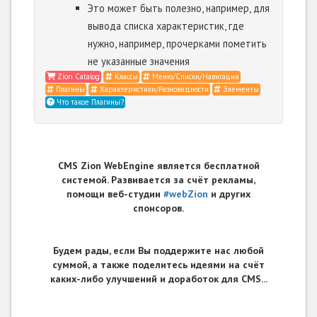
Это может быть полезно, например, для
вывода списка характеристик, где
нужно, например, прочерками пометить
не указанные значения
Zion Catalog
Классы
Меню/Списки/Навигация
Плагины
Характеристики/Разновидности
Элементы
Что такое Плагины?
CMS Zion WebEngine является бесплатной
системой. Развивается за счёт рекламы,
помощи веб-студии
#webZion
и других
спонсоров.
Будем рады, если Вы поддержите нас любой
суммой, а также поделитесь идеями на счёт
каких-либо улучшений и доработок для CMS...