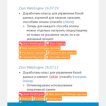
Zion WebEngine 26.07.29
Доработаны классы для управления базой
данных, корзиной для заказов, заказами,
способами оплаты (спасибо
Li:Store
):
Теперь для каждого способа оплаты
можно отдельно настроить скидку/наценку
не только на указанное число, но и на
указанный процент
Zion WebEngine
Zion Catalog
База данных/Таблицы данных
Интернет-магазин
Корзина для заказов
Скидки/Наценки
Способы оплаты
Zion WebEngine 26.07.22
Доработаны класс для управления базой
данных и элемент
(спасибо
Киокушин
Связи
Online
):
Оптимизировано использование
оперативной памяти
Zion WebEngine
База данных/Таблицы данных
Классы
Связи
Элементы
Что такое Классы?