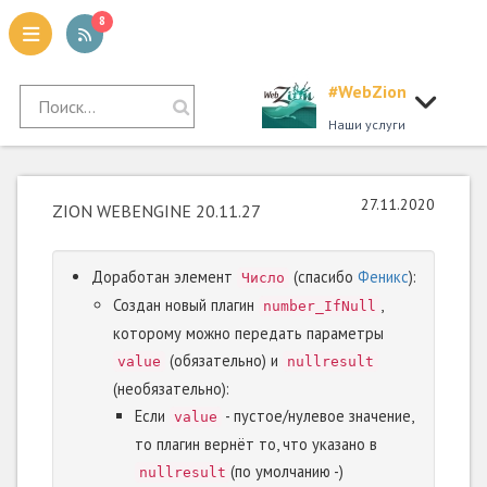
8
#WebZion
tion
Наши услуги
27.11.2020
ZION WEBENGINE 20.11.27
Доработан элемент
(спасибо
Феникс
):
Число
Создан новый плагин
,
number_IfNull
которому можно передать параметры
(обязательно) и
value
nullresult
(необязательно):
Если
- пустое/нулевое значение,
value
то плагин вернёт то, что указано в
(по умолчанию -)
nullresult