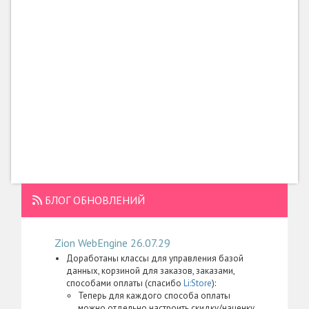
БЛОГ ОБНОВЛЕНИЙ
Zion WebEngine 26.07.29
Доработаны классы для управления базой
данных, корзиной для заказов, заказами,
способами оплаты (спасибо
Li:Store
):
Теперь для каждого способа оплаты
можно отдельно настроить скидку/наценку