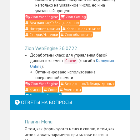
не только на указанное число, но и на
указанный процент
Zion WebEngine
Zion Catalog
База данных/Таблицы данных
Интернет-магазин
Корзина для заказов
Скидки/Наценки
Способы оплаты
Zion WebEngine 26.07.22
Доработаны класс для управления базой
данных и элемент
(спасибо
Киокушин
Связи
Online
):
Оптимизировано использование
оперативной памяти
Zion WebEngine
База данных/Таблицы данных
Классы
Связи
Элементы
Что такое Классы?
ОТВЕТЫ НА ВОПРОСЫ
Zion WebEngine 26.07.21
Доработаны класс для управления
Плагин Menu
контентом, элемент
,
Место в структуре
меню администратора для пакета
Zion
О том, как формируются меню и списки, о том, как
, а также административные
WebEngine
использовать параметры при вызове плагина
скрипты и CSS-определения (спасибо
Li:Store
):