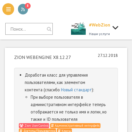
8
#WebZion
tion
Наши услуги
27.12.2018
ZION WEBENGINE X8.12.27
Доработан класс для управления
пользователями, как элементом
контента (спасибо
Новый стандарт
):
При выборе пользователя в
административном интерфейсе теперь
отображается не только имя и логин, но
также и ID пользователя
Zion UserControl
Административный интерфейс
Доступы/Пользователи
Классы