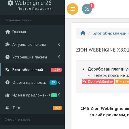
WebEngine 26
8
Портал Поддержки
Основное меню
Главная
Блог обновлений
Актуальные пакеты
ZION WEBENGINE X8.01
Устаревшие пакеты
Доработан плагин у
Блог обновлений
1219
Теперь поиск не з
Zion WebEngine
Меню/
Ответы на вопросы
39
Идеи и предложения
6
Теги
CMS Zion WebEngine я
102
за счёт рекламы,
Смотрите также