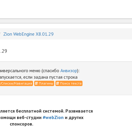
Zion WebEngine X8.01.29
.29
ниверсального меню (спасибо
Анвизор
):
апускается, если задана пустая строка
Списки/Навигация
Плагины
Поиск текста
вляется бесплатной системой. Развивается
 помощи веб-студии
#webZion
и других
спонсоров.