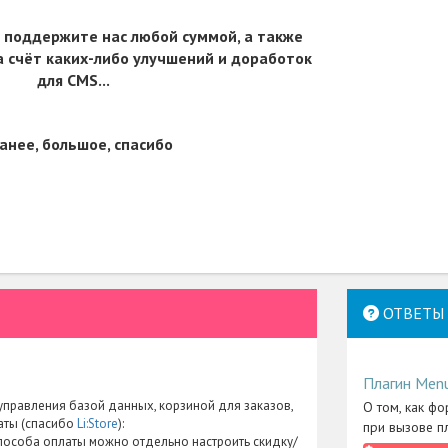
 поддержите нас любой суммой, а также
 счёт каких-либо улучшений и доработок
для CMS...
анее, большое, спасибо
ОТВЕТЫ 
Плагин Men
правления базой данных, корзиной для заказов,
О том, как фо
аты (спасибо
Li:Store
):
при вызове п
пособа оплаты можно отдельно настроить скидку/