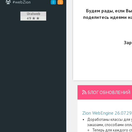
#webZion
Будем рады, если Вы
поделитесь идеями на
Зар
БЛОГ ОБНОВЛЕНИЙ
Zion WebEngine 26.07.29
Доработаны классы для у
заказами, способами опл
Теперь для каждого с