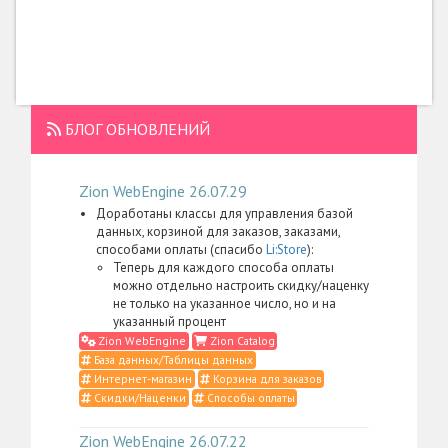
БЛОГ ОБНОВЛЕНИЙ
Zion WebEngine 26.07.29
Доработаны классы для управления базой
данных, корзиной для заказов, заказами,
способами оплаты (спасибо
Li:Store
):
Теперь для каждого способа оплаты
можно отдельно настроить скидку/наценку
не только на указанное число, но и на
указанный процент
Zion WebEngine
Zion Catalog
База данных/Таблицы данных
Интернет-магазин
Корзина для заказов
Скидки/Наценки
Способы оплаты
Zion WebEngine 26.07.22