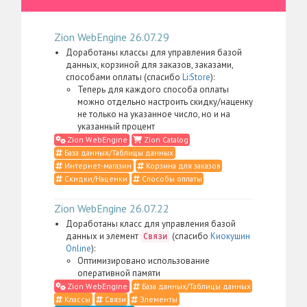
Zion WebEngine 26.07.29
Доработаны классы для управления базой
данных, корзиной для заказов, заказами,
способами оплаты (спасибо
Li:Store
):
Теперь для каждого способа оплаты
можно отдельно настроить скидку/наценку
не только на указанное число, но и на
указанный процент
Zion WebEngine
Zion Catalog
База данных/Таблицы данных
Интернет-магазин
Корзина для заказов
Скидки/Наценки
Способы оплаты
Zion WebEngine 26.07.22
Доработаны класс для управления базой
данных и элемент
(спасибо
Киокушин
Связи
Online
):
Оптимизировано использование
оперативной памяти
Zion WebEngine
База данных/Таблицы данных
Классы
Связи
Элементы