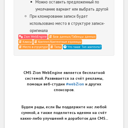
Можно оставить предложенный по
умолчанию вариант или выбрать другой
При клонировании записи будет
использовано место в структуре записи-
оригинала
Zion WebEngine
База данных/Таблицы данных
Классы
Контент/Контентные единицы
Место в структуре
Типы
Что такое Тип контента?
CMS Zion WebEngine является бесплатной
системой. Развивается за счёт рекламы,
помощи веб-студии
#webZion
и других
спонсоров.
Будем рады, если Вы поддержите нас любой
суммой, а также поделитесь идеями на счёт
каких-либо улучшений и доработок для CMS...