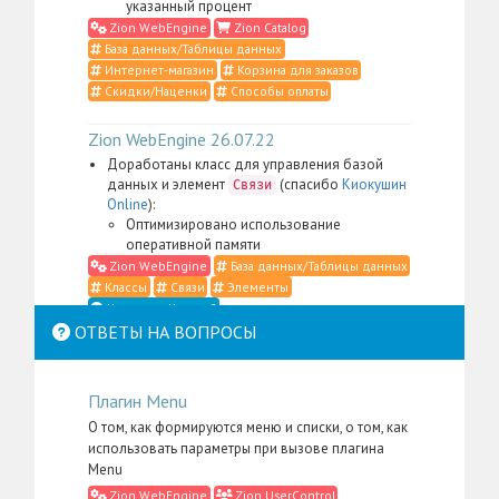
указанный процент
Zion WebEngine
Zion Catalog
База данных/Таблицы данных
Интернет-магазин
Корзина для заказов
Скидки/Наценки
Способы оплаты
Zion WebEngine 26.07.22
Доработаны класс для управления базой
данных и элемент
(спасибо
Киокушин
Связи
Online
):
Оптимизировано использование
оперативной памяти
Zion WebEngine
База данных/Таблицы данных
Классы
Связи
Элементы
Что такое Классы?
ОТВЕТЫ НА ВОПРОСЫ
Zion WebEngine 26.07.21
Доработаны класс для управления
Плагин Menu
контентом, элемент
,
Место в структуре
меню администратора для пакета
Zion
О том, как формируются меню и списки, о том, как
, а также административные
WebEngine
использовать параметры при вызове плагина
скрипты и CSS-определения (спасибо
Li:Store
):
Menu
Сильно упрощена фильтрация контента в
Zion WebEngine
Zion UserControl