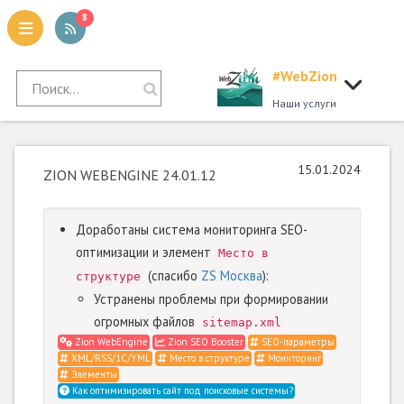
8
#WebZion
tion
Наши услуги
15.01.2024
ZION WEBENGINE 24.01.12
Доработаны система мониторинга SEO-
оптимизации и элемент
Место в
(спасибо
ZS Москва
):
структуре
Устранены проблемы при формировании
огромных файлов
sitemap.xml
Zion WebEngine
Zion SEO Booster
SEO-параметры
XML/RSS/1С/YML
Место в структуре
Мониторинг
Элементы
Как оптимизировать сайт под поисковые системы?