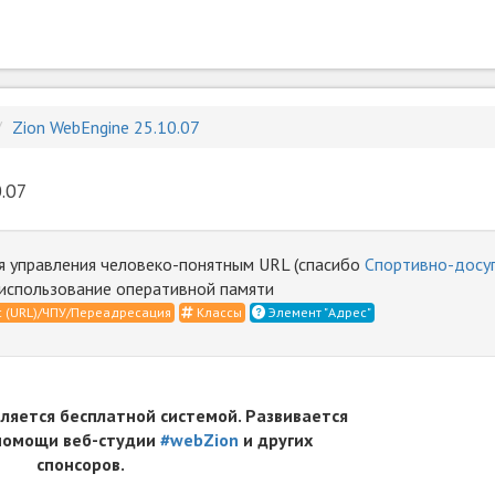
Zion WebEngine 25.10.07
.07
я управления человеко-понятным URL (спасибо
Спортивно-досуг
использование оперативной памяти
 (URL)/ЧПУ/Переадресация
Классы
Элемент "Адрес"
вляется бесплатной системой. Развивается
 помощи веб-студии
#webZion
и других
спонсоров.