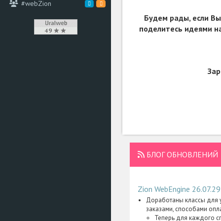
#webZion
Будем рады, если Вы
поделитесь идеями на
Зар
БЛОГ ОБНОВЛЕНИЙ
Zion WebEngine 26.07.29
Доработаны классы для у
заказами, способами опл
Теперь для каждого с