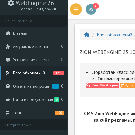
WebEngine 26
8
Портал Поддержки
Основное меню
Главная
Блог обновлений
Актуальные пакеты
ZION WEBENGINE 25.10
Устаревшие пакеты
Доработан класс дл
Блог обновлений
1219
Оптимизировано 
Zion WebEngine
Адрес
Ответы на вопросы
39
Идеи и предложения
6
Теги
CMS Zion WebEngine я
102
за счёт рекламы,
Смотрите также