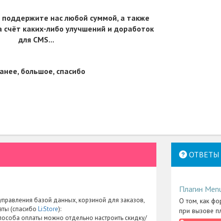
 поддержите нас любой суммой, а также
 счёт каких-либо улучшений и доработок
для CMS...
анее, большое, спасибо
ОТВЕТЫ 
Плагин Men
правления базой данных, корзиной для заказов,
О том, как фо
аты (спасибо
Li:Store
):
при вызове п
пособа оплаты можно отдельно настроить скидку/